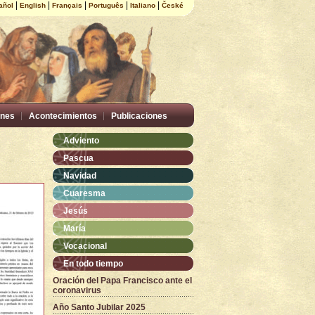
|
|
|
|
|
añol
English
Français
Português
Italiano
České
nes
Acontecimientos
Publicaciones
Adviento
Pascua
Navidad
Cuaresma
Jesús
María
Vocacional
En todo tiempo
Oración del Papa Francisco ante el
coronavirus
Año Santo Jubilar 2025