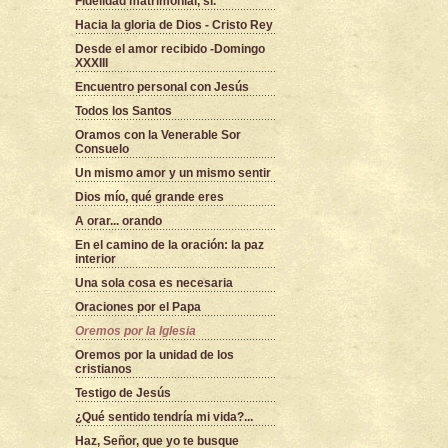
Fidelidad matrimonial, sí.
Hacia la gloria de Dios - Cristo Rey
Desde el amor recibido -Domingo
XXXIII
Encuentro personal con Jesús
Todos los Santos
Oramos con la Venerable Sor
Consuelo
Un mismo amor y un mismo sentir
Dios mío, qué grande eres
A orar... orando
En el camino de la oración: la paz
interior
Una sola cosa es necesaria
Oraciones por el Papa
Oremos por la Iglesia
Oremos por la unidad de los
cristianos
Testigo de Jesús
¿Qué sentido tendría mi vida?...
Haz, Señor, que yo te busque