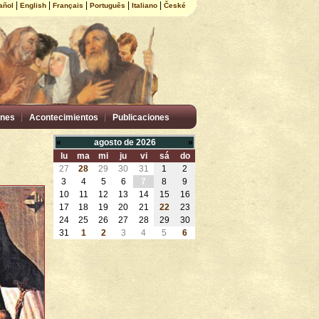
|
|
|
|
|
añol
English
Français
Português
Italiano
České
nes
Acontecimientos
Publicaciones
«
agosto de 2026
»
lu
ma
mi
ju
vi
sá
do
27
28
29
30
31
1
2
3
4
5
6
7
8
9
10
11
12
13
14
15
16
17
18
19
20
21
22
23
24
25
26
27
28
29
30
31
1
2
3
4
5
6