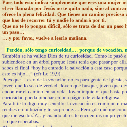
Pues todo esto indica simplemente que eres una mujer n
el ser llamada por Jesús no te quita nada, sino al contrar
ofrece la plena felicidad. Que tienes un camino precioso 
que has de recorrer tú y nadie lo andará por ti.
Que no te lo pongan difícil, sólo se trata de dar un paso 
un paso…
….y por favor, vuelve a leerlo mañana.
Perdón, sólo tengo curiosidad,… porque de vocación, n
También se ha valido Dios de tu curiosidad. Como le pasó 
subiéndose en un árbol porque Jesús tenía que pasar por all
sabes el final “hoy ha entrado la salvación a esta casa porq
este es hijo…” (cfr Lc 19,9)
Pues que… esto de la vocación no es para gente de iglesia, 
joven que lo sea de verdad. Joven que busque, joven que de
encontrar el camino en su vida. Joven inquieto, que hasta po
curiosidad pueda pinchar en una página de vida religiosa.
Para ti te lo digo muy sencillo: la vocación es como un e-ma
recibes en tu buzón y te sorprende…. Pero ¿de qué me cono
qué me escibirá?... y cuando abres te encuentras un proyect
Lo que esperabas.