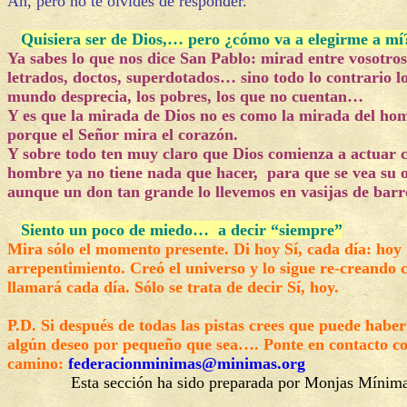
Ah, pero no te olvides de responder.
Quisiera ser de Dios,… pero ¿cómo va a elegirme a mí
Ya sabes lo que nos dice San Pablo: mirad entre vosotro
letrados, doctos, superdotados… sino todo lo contrario lo
mundo desprecia, los pobres, los que no cuentan…
Y es que la mirada de Dios no es como la mirada del ho
porque el Señor mira el corazón.
Y sobre todo ten muy claro que Dios comienza a actuar 
hombre ya no tiene nada que hacer, para que se vea su 
aunque un don tan grande lo llevemos en vasijas de barr
Siento un poco de miedo… a decir “siempre”
Mira sólo el momento presente. Di hoy Sí, cada día: hoy 
arrepentimiento. Creó el universo y lo sigue re-creando 
llamará cada día. Sólo se trata de decir Sí, hoy.
P.D.
Si después de todas las pistas crees que puede haber
algún deseo por pequeño que sea…. Ponte en contacto co
camino:
federacionminimas@minimas.org
Esta sección ha sido preparada por
Monjas Mínima