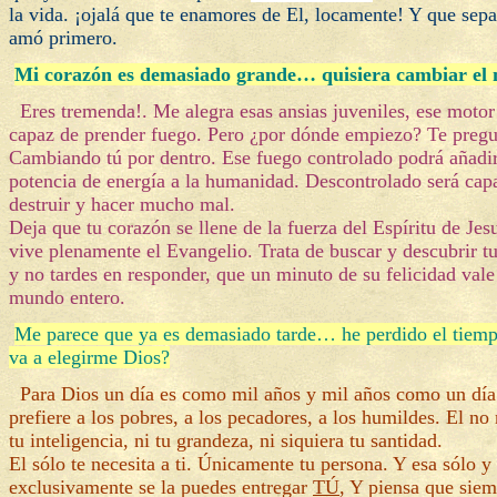
la vida. ¡ojalá que te enamores de El, locamente! Y que sepa
amó primero.
Mi corazón es demasiado grande… quisiera cambiar el
Eres tremenda!. Me alegra esas ansias juveniles, ese motor
capaz de prender fuego. Pero ¿por dónde empiezo? Te pregu
Cambiando tú por dentro. Ese fuego controlado podrá añadi
potencia de energía a la humanidad. Descontrolado será cap
destruir y hacer mucho mal.
Deja que tu corazón se llene de la fuerza del Espíritu de Jes
vive plenamente el Evangelio. Trata de buscar y descubrir t
y no tardes en responder, que un minuto de su felicidad val
mundo entero.
Me parece que ya es demasiado tarde… he perdido el tiem
va a elegirme Dios?
Para Dios un día es como mil años y mil años como un día
prefiere a los pobres, a los pecadores, a los humildes. El no 
tu inteligencia, ni tu grandeza, ni siquiera tu santidad.
El sólo te necesita a ti. Únicamente tu persona. Y esa sólo y
exclusivamente se la puedes entregar
TÚ
, Y piensa que siem