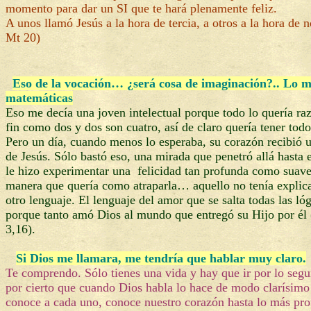
momento para dar un SI que te hará plenamente feliz.
A unos llamó Jesús a la hora de tercia, a otros a la hora de n
Mt 20)
Eso de la vocación… ¿será cosa de imaginación?
.. Lo m
matemáticas
Eso me decía una joven intelectual porque todo lo quería ra
fin como dos y dos son cuatro, así de claro quería tener todo
Pero un día, cuando menos lo esperaba, su corazón recibió 
de Jesús. Sólo bastó eso, una mirada que penetró allá hasta 
le hizo experimentar una felicidad tan profunda como suave
manera que quería como atraparla… aquello no tenía expli
otro lenguaje. El lenguaje del amor que se salta todas las l
porque tanto amó Dios al mundo que entregó su Hijo por él (
3,16).
Si Dios me llamara, me tendría que hablar muy claro.
Te comprendo. Sólo tienes una vida y hay que ir por lo segu
por cierto que cuando Dios habla lo hace de modo clarísimo
conoce a cada uno, conoce nuestro corazón hasta lo más pro