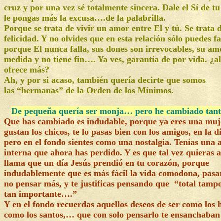
cruz y por una vez sé totalmente sincera. Dale el Sí de tu
le pongas más la excusa….de la palabrilla.
Porque se trata de vivir un amor entre El y tú. Se trata 
felicidad. Y no olvides que en esta relación sólo puedes fa
porque El nunca falla, sus dones son irrevocables, su am
medida y no tiene fin…. Ya ves, garantía de por vida. ¿al
ofrece más?
Ah, y por si acaso, también quería decirte que somos
las “hermanas” de la Orden de los Mínimos.
De pequeña quería ser monja… pero he cambiado tanto
Que has cambiado es indudable, porque ya eres una muje
gustan los chicos, te lo pasas bien con los amigos, en la 
pero en el fondo sientes como una nostalgia. Tenías una a
interna que ahora has perdido. Y es que tal vez quieras 
llama que un día Jesús prendió en tu corazón, porque
indudablemente que es más fácil la vida comodona, pasar
no pensar más, y te justificas pensando que “total tamp
tan importante….”
Y en el fondo recuerdas aquellos deseos de ser como los 
como los santos,… que con solo pensarlo te ensanchaban 