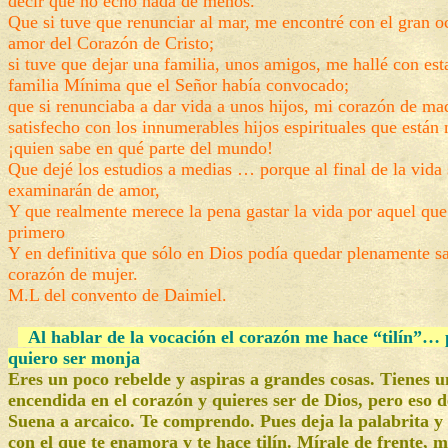
decir que no echo nada de menos.
Que si tuve que renunciar al mar, me encontré con el gran o
amor del Corazón de Cristo;
si tuve que dejar una familia, unos amigos, me hallé con esta
familia Mínima que el Señor había convocado;
que si renunciaba a dar vida a unos hijos, mi corazón de ma
satisfecho con los innumerables hijos espirituales que están
¡quien sabe en qué parte del mundo!
Que dejé los estudios a medias … porque al final de la vida
examinarán de amor,
Y que realmente merece la pena gastar la vida por aquel que 
primero
Y en definitiva que sólo en Dios podía quedar plenamente s
corazón de mujer.
M.L del convento de Daimiel.
Al hablar de la vocación el corazón me hace “tilín”… 
quiero ser monja
Eres un poco rebelde y aspiras a grandes cosas. Tienes u
encendida en el corazón y quieres ser de Dios, pero eso
Suena a arcaico. Te comprendo. Pues deja la palabrita y
con el que te enamora y te hace tilín. Mírale de frente, m