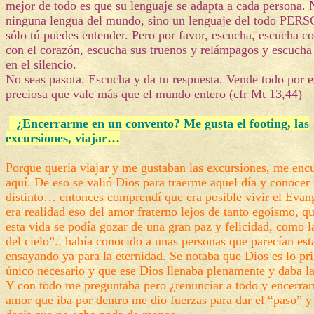
mejor de todo es que su lenguaje se adapta a cada persona. 
ninguna lengua del mundo, sino un lenguaje del todo PE
sólo tú puedes entender. Pero por favor, escucha, escucha co
con el corazón, escucha sus truenos y relámpagos y escucha
en el silencio.
No seas pasota. Escucha y da tu respuesta. Vende todo por e
preciosa que vale más que el mundo entero (cfr Mt 13,44)
¿Encerrarme en un convento? Me gusta el footing, las
excursiones, viajar…
Porque quería viajar y me gustaban las excursiones, me enc
aquí. De eso se valió Dios para traerme aquel día y conoce
distinto… entonces comprendí que era posible vivir el Evan
era realidad eso del amor fraterno lejos de tanto egoísmo, q
esta vida se podía gozar de una gran paz y felicidad, como l
del cielo”.. había conocido a unas personas que parecían est
ensayando ya para la eternidad. Se notaba que Dios es lo pr
único necesario y que ese Dios llenaba plenamente y daba la
Y con todo me preguntaba pero ¿renunciar a todo y encerrar
amor que iba por dentro me dio fuerzas para dar el “paso” 