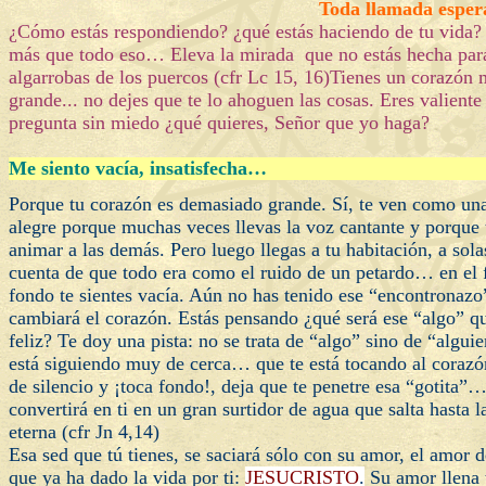
Toda llamada esper
¿Cómo estás respondiendo? ¿qué estás haciendo de tu vida?
más que todo eso… Eleva la mirada que no estás hecha par
algarrobas de los puercos (cfr Lc 15, 16)Tienes un corazón
grande... no dejes que te lo ahoguen las cosas. Eres valiente
pregunta sin miedo ¿qué quieres, Señor que yo haga?
Me siento vacía, insatisfecha…
Porque tu corazón es demasiado grande. Sí, te ven como un
alegre porque muchas veces llevas la voz cantante y porque 
animar a las demás. Pero luego llegas a tu habitación, a sola
cuenta de que todo era como el ruido de un petardo… en el 
fondo te sientes vacía. Aún no has tenido ese “encontronazo
cambiará el corazón. Estás pensando ¿qué será ese “algo” qu
feliz? Te doy una pista: no se trata de “algo” sino de “algui
está siguiendo muy de cerca… que te está tocando al coraz
de silencio y ¡toca fondo!, deja que te penetre esa “gotita”
convertirá en ti en un gran surtidor de agua que salta hasta l
eterna (cfr Jn 4,14)
Esa sed que tú tienes, se saciará sólo con su amor, el amor 
que ya ha dado la vida por ti:
JESUCRISTO
.
Su amor llena 