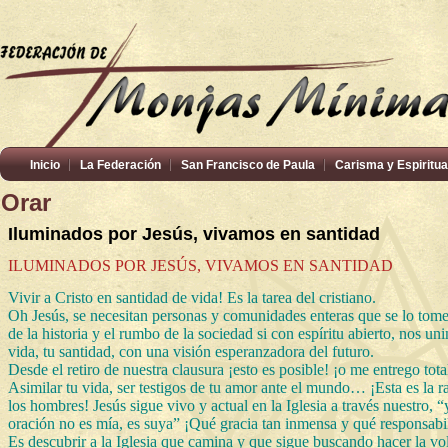
Inicio
La Federación
San Francisco de Paula
Carisma y Espiritua
Orar
Iluminados por Jesús, vivamos en santidad
ILUMINADOS POR JESÚS, VIVAMOS EN SANTIDAD
Vivir a Cristo en santidad de vida! Es la tarea del cristiano.
Oh Jesús, se necesitan personas y comunidades enteras que se lo tom
de la historia y el rumbo de la sociedad si con espíritu abierto, nos 
vida, tu santidad, con una visión esperanzadora del futuro.
Desde el retiro de nuestra clausura ¡esto es posible! ¡o me entrego to
Asimilar tu vida, ser testigos de tu amor ante el mundo… ¡Esta es la ra
los hombres! Jesús sigue vivo y actual en la Iglesia a través nuestro,
oración no es mía, es suya” ¡Qué gracia tan inmensa y qué responsabi
Es descubrir a la Iglesia que camina y que sigue buscando hacer la vo