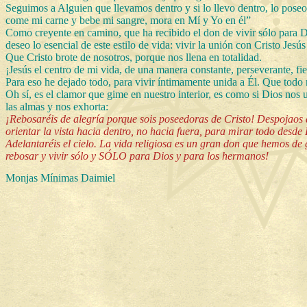
Seguimos a Alguien que llevamos dentro y si lo llevo dentro, lo pose
come mi carne y bebe mi sangre, mora en Mí y Yo en él”
Como creyente en camino, que ha recibido el don de vivir sólo para D
deseo lo esencial de este estilo de vida: vivir la unión con Cristo Jesús
Que Cristo brote de nosotros, porque nos llena en totalidad.
¡Jesús el centro de mi vida, de una manera constante, perseverante, fie
Para eso he dejado todo, para vivir íntimamente unida a Él. Que todo n
Oh sí, es el clamor que gime en nuestro interior, es como si Dios nos u
las almas y nos exhorta:
¡Rebosaréis de alegría porque sois poseedoras de Cristo! Despojaos d
orientar la vista hacia dentro, no hacia fuera, para mirar todo desde 
Adelantaréis el cielo. La vida religiosa es un gran don que hemos 
rebosar y vivir sólo y SÓLO para Dios y para los hermanos!
Monjas Mínimas Daimiel